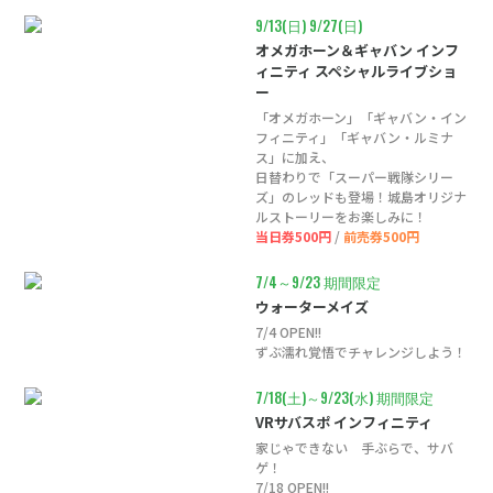
9/13(日)
9/27(日)
オメガホーン＆ギャバン インフ
ィニティ スペシャルライブショ
ー
「オメガホーン」「ギャバン・イン
フィニティ」「ギャバン・ルミナ
ス」に加え、
日替わりで「スーパー戦隊シリー
ズ」のレッドも登場！城島オリジナ
ルストーリーをお楽しみに！
当日券500円
/
前売券500円
7/4～9/23 期間限定
ウォーターメイズ
7/4 OPEN!!
ずぶ濡れ覚悟でチャレンジしよう！
7/18(土)～9/23(水) 期間限定
VRサバスポ インフィニティ
家じゃできない 手ぶらで、サバ
ゲ！
7/18 OPEN!!