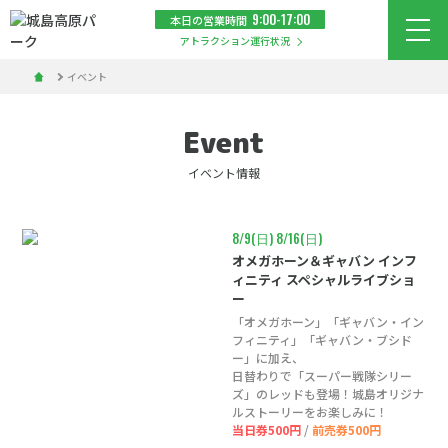
9:00-17:00
本日の営業時間
メニ
アトラクション運行状況
イベント
Event
イベント情報
8/9(日)
8/16(日)
オメガホーン＆ギャバン インフ
ィニティ スペシャルライブショ
ー
「オメガホーン」「ギャバン・イン
フィニティ」「ギャバン・ブシド
ー」に加え、
日替わりで「スーパー戦隊シリー
ズ」のレッドも登場！城島オリジナ
ルストーリーをお楽しみに！
当日券500円
/
前売券500円