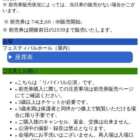
※ 前売券販売状況によっては、当日券の販売がない場合がござ
います。
※ 前売券は 7/4(土)10：00販売開始。
※ 前売券は開催前日の23:59まで販売いたします。
会場
フェスティバルホール（屋内）
座席表
ご注意とお願い
こちらは「リバイバル公演」です。
●
前売券購入に際しての注意事項は前売券販売ページ
●
にてご確認ください。
3歳以上はチケットが必要です。
●
3歳未満は保護者と同伴かつ膝上で観覧いただける場
●
合に限り不要です。
ご購入後のキャンセル、返金、交換は出来ません。
●
公演中の撮影・録音は禁止となります。
●
会場内にお手洗いはございません。再入場は入場口
●