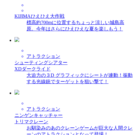
KIJIMAひえひえ大作戦
標高約700mに位置するちょっと涼しい城島高
原。今年はさらにひえひえな夏を楽しもう！
アトラクション
シューティングシアター
XDダークライド
大迫力の３D グラフィックにシートが連動！振動
する光線銃でターゲットを狙い撃て！
アトラクション
ニンゲンキャッチャー
トリマクレーン
お馴染みのあのクレーンゲームが巨大な人間クレ
ーンのアトラクションとなって登場！