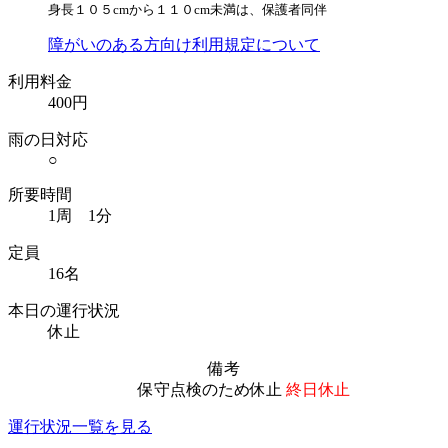
身長１０５cmから１１０cm未満は、保護者同伴
障がいのある方向け利用規定について
利用料金
400円
雨の日対応
○
所要時間
1周 1分
定員
16名
本日の運行状況
休止
備考
保守点検のため休止
終日休止
運行状況一覧を見る