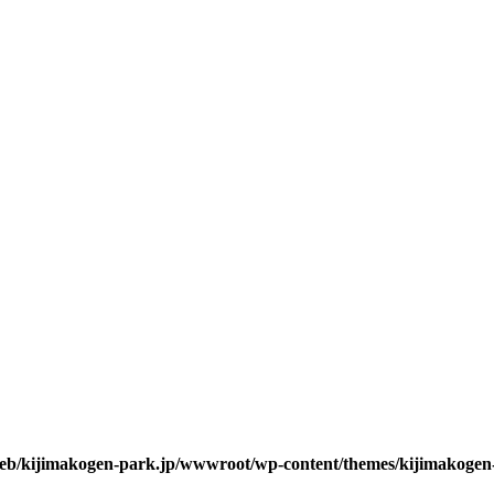
web/kijimakogen-park.jp/wwwroot/wp-content/themes/kijimakogen