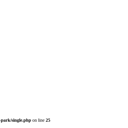
-park/single.php
on line
25