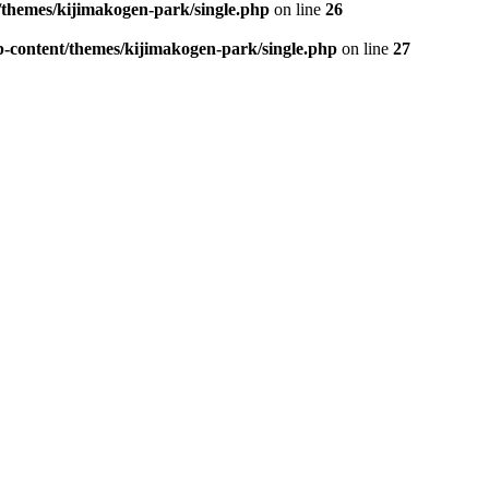
/themes/kijimakogen-park/single.php
on line
26
-content/themes/kijimakogen-park/single.php
on line
27