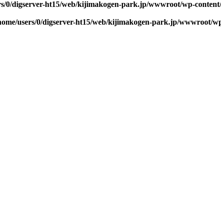
rs/0/digserver-ht15/web/kijimakogen-park.jp/wwwroot/wp-content
home/users/0/digserver-ht15/web/kijimakogen-park.jp/wwwroot/wp