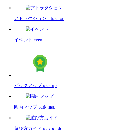
アトラクション
attraction
イベント
event
ピックアップ
pick up
園内マップ
park map
遊び方ガイド
play guide