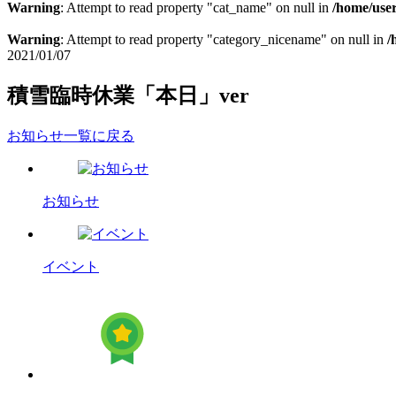
Warning
: Attempt to read property "cat_name" on null in
/home/use
Warning
: Attempt to read property "category_nicename" on null in
/
2021/01/07
積雪臨時休業「本日」ver
お知らせ一覧に戻る
お知らせ
イベント