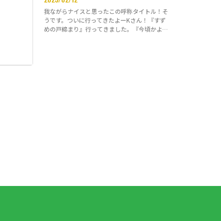
我ながらナイスと思ったこの呼称タイトル！そ
うです。ついに行ってきたよーKさん！『すず
めの戸締まり』行ってきました。『今頃かよ
ー』…