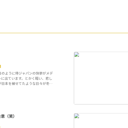
8
日のように侍ジャパンの快挙がメデ
トに出ています。とかく暗い、悲し
が日本を被せてたような日々が冬か
決意（笑）
8