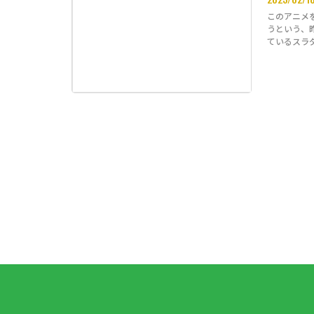
このアニメ
うという、
ているスラ
『断…