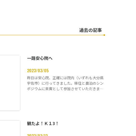
過去の記事
一路安心院へ
2023/03/05
昨日は安心院、正確には院内（いずれも大分県
宇佐市）に行ってきました。移住と農泊のシン
ポジウムに来賓として参加させていただきまし
た。…
観たよ！Ｋ１3！
2023/02/12