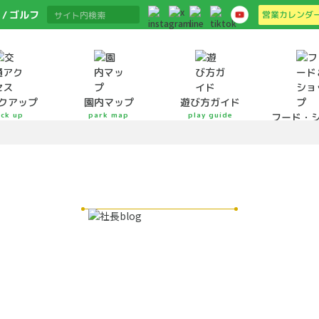
ゴルフ
営業カレンダ
クアップ
遊び方ガイド
園内マップ
ick up
park map
play guide
フード・
food&