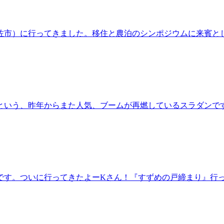
佐市）に行ってきました。移住と農泊のシンポジウムに来賓と
という、昨年からまた人気、ブームが再燃しているスラダンで
です。ついに行ってきたよーKさん！『すずめの戸締まり』行