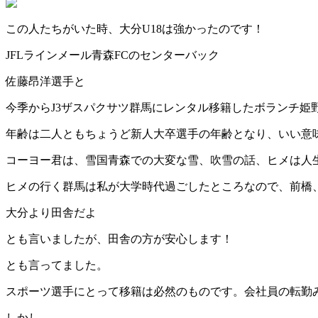
この人たちがいた時、大分U18は強かったのです！
JFLラインメール青森FCのセンターバック
佐藤昂洋選手と
今季からJ3ザスパクサツ群馬にレンタル移籍したボランチ姫
年齢は二人ともちょうど新人大卒選手の年齢となり、いい意
コーヨー君は、雪国青森での大変な雪、吹雪の話、ヒメは人生
ヒメの行く群馬は私が大学時代過ごしたところなので、前橋
大分より田舎だよ
とも言いましたが、田舎の方が安心します！
とも言ってました。
スポーツ選手にとって移籍は必然のものです。会社員の転勤
しかし