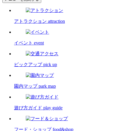
アトラクション
attraction
イベント
event
ピックアップ
pick up
園内マップ
park map
遊び方ガイド
play guide
フード・ショップ
food&shop