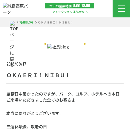
9:00-18:00
本日の営業時間
メニ
アトラクション運行状況
社長BLOG
ＯＫＡＥＲＩ！ ＮＩＢＵ！
2018/09/17
ＯＫＡＥＲＩ！ ＮＩＢＵ！
結構日中暑かったのですが、パーク、ゴルフ、ホテルへの本日
ご来場いただきました全てのお客さま
本当にありがとうございます。
三連休最後、敬老の日