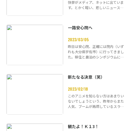
快挙がメディア、ネットに出ていま
す。とかく暗い、悲しいニュースが
日本を被せてたような日々が冬から
続…
一路安心院へ
2023/03/05
昨日は安心院、正確には院内（いず
れも大分県宇佐市）に行ってきまし
た。移住と農泊のシンポジウムに来
賓として参加させていただきまし
た。…
新たなる決意（笑）
2023/02/18
このアニメを知らない方はあまりい
ないでしょうという、昨年からまた
人気、ブームが再燃しているスラダ
ンですけど、この長い物語の中で
『断…
観たよ！Ｋ１3！