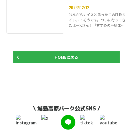
2023/02/12
我ながらナイスと思ったこの呼称タ
イトル！そうです。ついに行ってき
たよーKさん！『すずめの戸締ま
り』行ってきました。『今頃かよ
ー』…
HOMEに戻る
\ 城島高原パーク公式SNS /