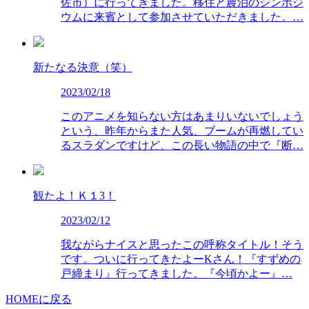
佐市）に行ってきました。移住と農泊のシンポジ
ウムに来賓として参加させていただきました。…
新たなる決意（笑）
2023/02/18
このアニメを知らない方はあまりいないでしょう
という、昨年からまた人気、ブームが再燃してい
るスラダンですけど、この長い物語の中で『断…
観たよ！Ｋ１3！
2023/02/12
我ながらナイスと思ったこの呼称タイトル！そう
です。ついに行ってきたよーKさん！『すずめの
戸締まり』行ってきました。『今頃かよー』…
HOMEに戻る