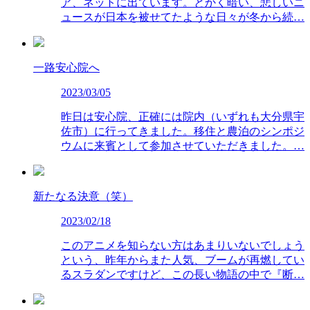
ア、ネットに出ています。とかく暗い、悲しいニ
ュースが日本を被せてたような日々が冬から続…
一路安心院へ
2023/03/05
昨日は安心院、正確には院内（いずれも大分県宇
佐市）に行ってきました。移住と農泊のシンポジ
ウムに来賓として参加させていただきました。…
新たなる決意（笑）
2023/02/18
このアニメを知らない方はあまりいないでしょう
という、昨年からまた人気、ブームが再燃してい
るスラダンですけど、この長い物語の中で『断…