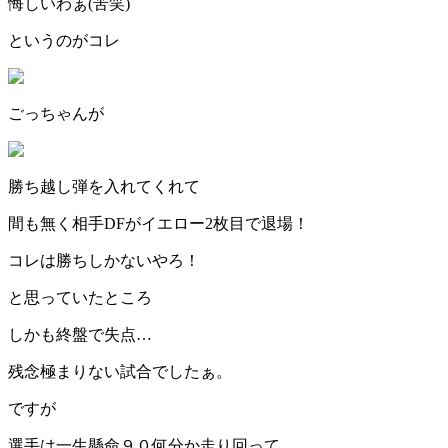
悔しいわぁ(苦笑)
というのがコレ
ごっちゃんが
勝ち越し弾を入れてくれて
間も無く相手DFがイエロー2枚目で退場！
コレは勝ちしかないやろ！
と思っていたところ
しかも終盤で失点…
残念極まりない試合でしたぁ。
ですが
選手は一生懸命９０何分か走り回って