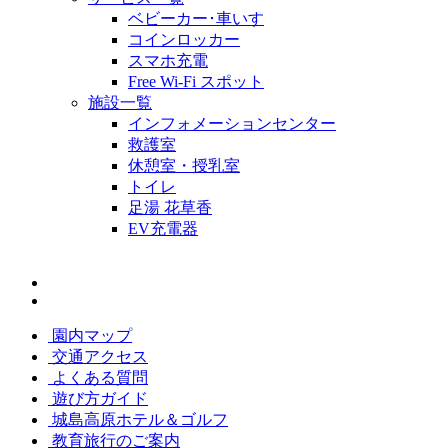
ベビーカー･車いす
コインロッカー
スマホ充電
Free Wi-Fi スポット
施設一覧
インフォメーションセンター
救護室
休憩室・授乳室
トイレ
足湯 花草香
EV充電器
園内マップ
交通アクセス
よくある質問
遊び方ガイド
城島高原ホテル＆ゴルフ
教育旅行のご案内