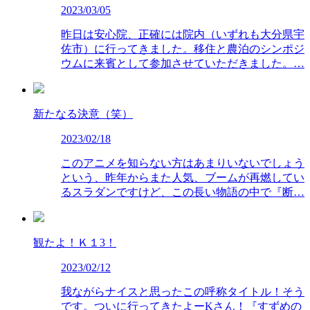
2023/03/05
昨日は安心院、正確には院内（いずれも大分県宇
佐市）に行ってきました。移住と農泊のシンポジ
ウムに来賓として参加させていただきました。…
新たなる決意（笑）
2023/02/18
このアニメを知らない方はあまりいないでしょう
という、昨年からまた人気、ブームが再燃してい
るスラダンですけど、この長い物語の中で『断…
観たよ！Ｋ１3！
2023/02/12
我ながらナイスと思ったこの呼称タイトル！そう
です。ついに行ってきたよーKさん！『すずめの