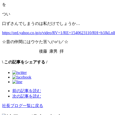
を
つい
口ずさんでしまうのは私だけでしょうか…
https://ord.yahoo.co.jp/o/video/RV=1/RE=1540623110/RH
☆昔の仲間にはウケた筈＼(^o^)／☆
後藤 康男 拝
\
この記事をシェアする
/
前の記事を読む
次の記事を読む
社長ブログ一覧に戻る