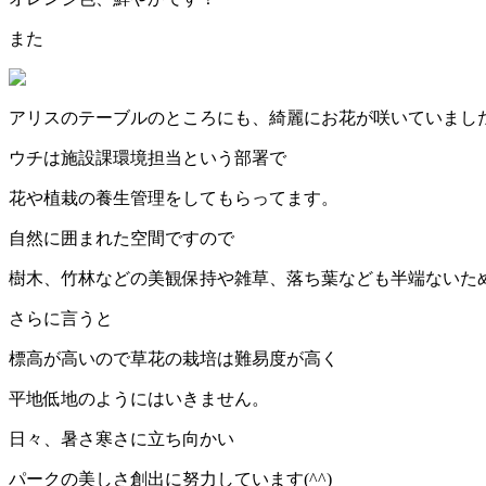
また
アリスのテーブルのところにも、綺麗にお花が咲いていまし
ウチは施設課環境担当という部署で
花や植栽の養生管理をしてもらってます。
自然に囲まれた空間ですので
樹木、竹林などの美観保持や雑草、落ち葉なども半端ないた
さらに言うと
標高が高いので草花の栽培は難易度が高く
平地低地のようにはいきません。
日々、暑さ寒さに立ち向かい
パークの美しさ創出に努力しています(^^)