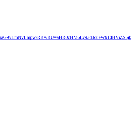
=b3JkLnlhaG9vLmNvLmpw/RB=/RU=aHR0cHM6Ly93d3cueW91dHViZS