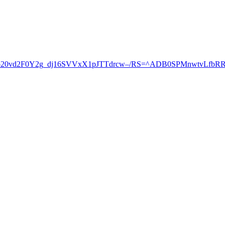
5jb20vd2F0Y2g_dj16SVVxX1pJTTdrcw–/RS=^ADB0SPMnwtvLfbRR