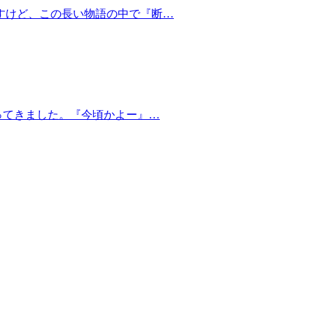
すけど、この長い物語の中で『断…
ってきました。『今頃かよー』…