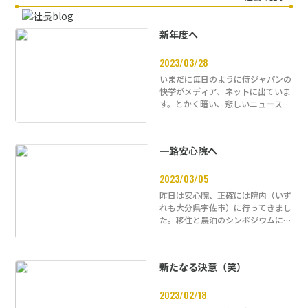
新年度へ
2023/03/28
いまだに毎日のように侍ジャパンの
快挙がメディア、ネットに出ていま
す。とかく暗い、悲しいニュースが
日本を被せてたような日々が冬から
続…
一路安心院へ
2023/03/05
昨日は安心院、正確には院内（いず
れも大分県宇佐市）に行ってきまし
た。移住と農泊のシンポジウムに来
賓として参加させていただきまし
た。…
新たなる決意（笑）
2023/02/18