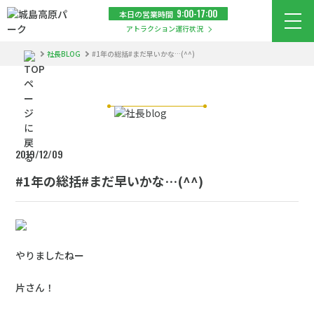
9:00-17:00
本日の営業時間
メニ
アトラクション運行状況
社長BLOG
#1年の総括#まだ早いかな…(^^)
2019/12/09
#1年の総括#まだ早いかな…(^^)
やりましたねー
片さん！