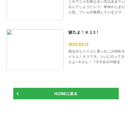
このアニメを知らない方はあまりい
ないでしょうという、昨年からまた
人気、ブームが再燃しているスラダ
ンですけど、この長い物語の中で
『断…
観たよ！Ｋ１3！
2023/02/12
我ながらナイスと思ったこの呼称タ
イトル！そうです。ついに行ってき
たよーKさん！『すずめの戸締ま
り』行ってきました。『今頃かよ
ー』…
HOMEに戻る