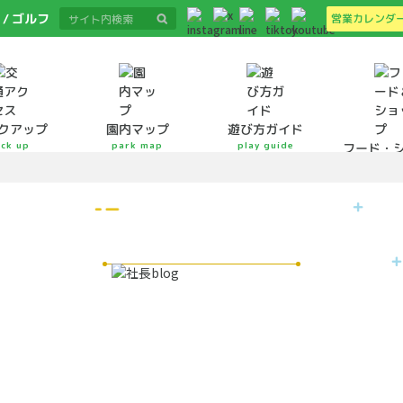
ゴルフ
営業カレンダ
クアップ
遊び方ガイド
園内マップ
ick up
park map
play guide
フード・
food&