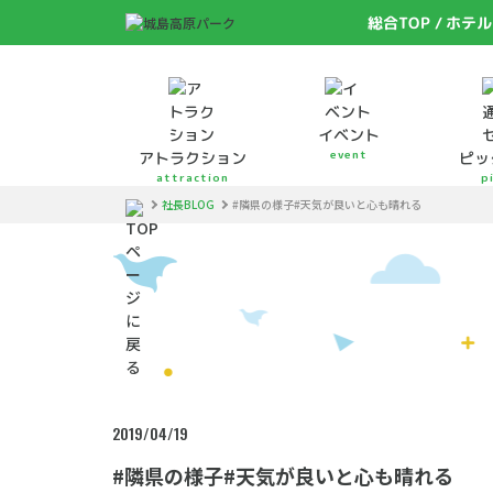
総合TOP
ホテル
イベント
event
アトラクション
ピッ
attraction
p
社長BLOG
#隣県の様子#天気が良いと心も晴れる
2019/04/19
#隣県の様子#天気が良いと心も晴れる